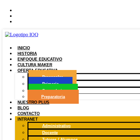
Ir
(442)483-4000
al
admisiones@institutooriente.mx
contenido
Av. Don Bosco 35, El Pueblito, Qro
INICIO
HISTORIA
ENFOQUE
EDUCATIVO
CULTURA
MAKER
OFERTA
EDUCATIVA
Preescolar
Primaria
Secundaria
Preparatoria
NUESTRO
PLUS
BLOG
CONTACTO
INTRANET
Administrativo
Docente
Tutores / Alumnos