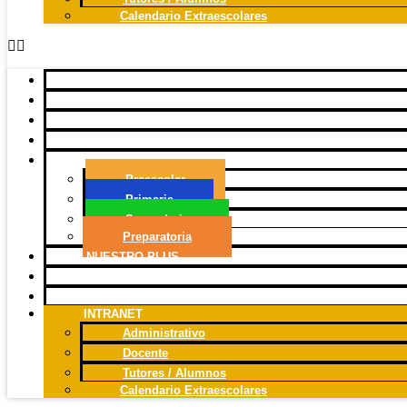
Calendario Extraescolares
INICIO
HISTORIA
ENFOQUE
EDUCATIVO
CULTURA
MAKER
OFERTA
EDUCATIVA
Preescolar
Primaria
Secundaria
Preparatoria
NUESTRO
PLUS
BLOG
CONTACTO
INTRANET
Administrativo
Docente
Tutores / Alumnos
Calendario Extraescolares