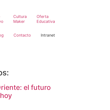
e
Cultura
Oferta
vo
Maker
Educativa
og
Contacto
Intranet
os:
riente: el futuro
 hoy