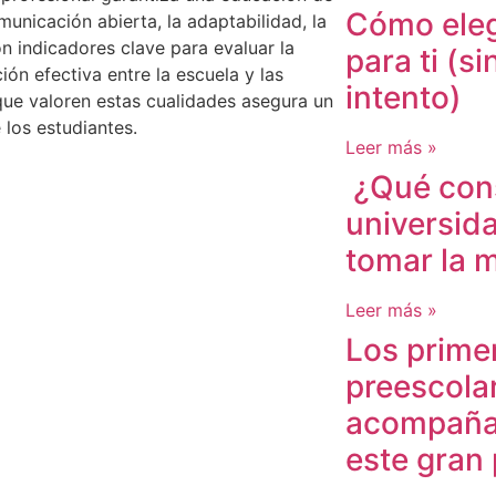
Cómo elegi
unicación abierta, la adaptabilidad, la
n indicadores clave para evaluar la
para ti (si
ón efectiva entre la escuela y las
intento)
s que valoren estas cualidades asegura un
 los estudiantes.
Leer más »
¿Qué consi
universid
tomar la m
Leer más »
Los prime
preescola
acompañar
este gran