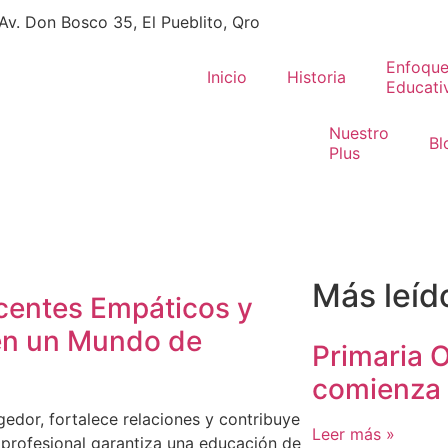
Av. Don Bosco 35, El Pueblito, Qro
Enfoqu
Inicio
Historia
Educati
Nuestro
Bl
Plus
Más leíd
centes Empáticos y
en un Mundo de
Primaria O
comienza
edor, fortalece relaciones y contribuye
Leer más »
 profesional garantiza una educación de